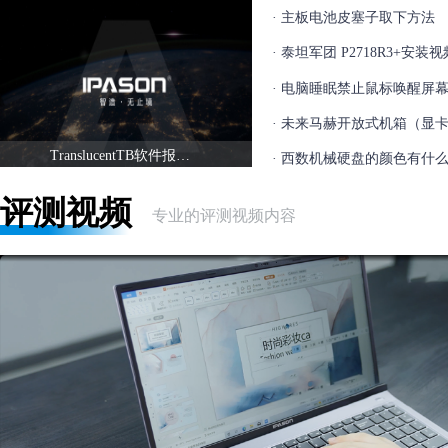
· 主板电池皮塞子取下方法
· 泰坦军团 P2718R3+安装视频
· 电脑睡眠禁止鼠标唤醒屏
· 未来马赫开放式机箱（显
TranslucentTB软件报错（0x80070005）
· 西数机械硬盘的颜色有什
评测视频
专业的评测视频内容