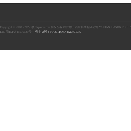
Copyright © 2008 - 2022 攀升ipason.com版权所有 武汉攀升鼎承科技有限公司 WUHAN IPASON TECHN
LTD 鄂ICP备15016139号"｜
营业执照：91420116MA4KLW7E3K