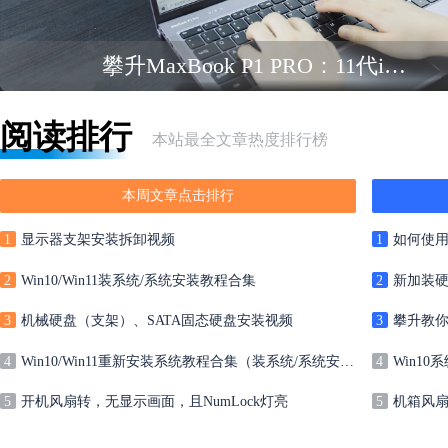
攀升MaxBook P1 PRO：11代i3 1115G4商务纤薄本评测
阅读排行
本站最全文章热度排行榜
本周文章点击排行
1
显示器支架安装拆卸视频
1
如何使用
2
Win10/Win11装系统/系统安装教程合集
2
新加装
3
机械硬盘（支架）、SATA固态硬盘安装视频
3
攀升教你
4
Win10/Win11重新安装系统教程合集（装系统/系统安装）
4
Win1
5
开机风扇转，无显示画面，且NumLock灯亮
5
机箱风