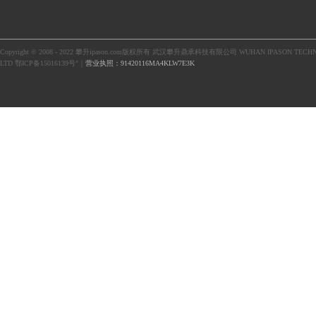
Copyright © 2008 - 2022 攀升ipason.com版权所有 武汉攀升鼎承科技有限公司 WUHAN IPASON TECHN
LTD 鄂ICP备15016139号"｜
营业执照：91420116MA4KLW7E3K