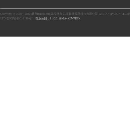
Copyright © 2008 - 2022 攀升ipason.com版权所有 武汉攀升鼎承科技有限公司 WUHAN IPASON TECHN
LTD 鄂ICP备15016139号"｜
营业执照：91420116MA4KLW7E3K