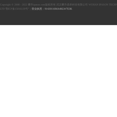
Copyright © 2008 - 2022 攀升ipason.com版权所有 武汉攀升鼎承科技有限公司 WUHAN IPASON TECHN
LTD 鄂ICP备15016139号"｜
营业执照：91420116MA4KLW7E3K