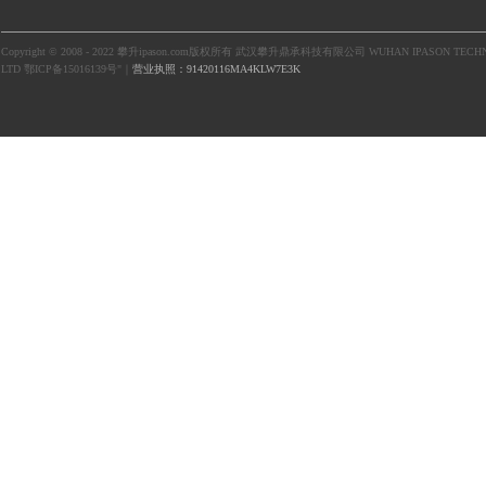
Copyright © 2008 - 2022 攀升ipason.com版权所有 武汉攀升鼎承科技有限公司 WUHAN IPASON TECHN
LTD 鄂ICP备15016139号"｜
营业执照：91420116MA4KLW7E3K