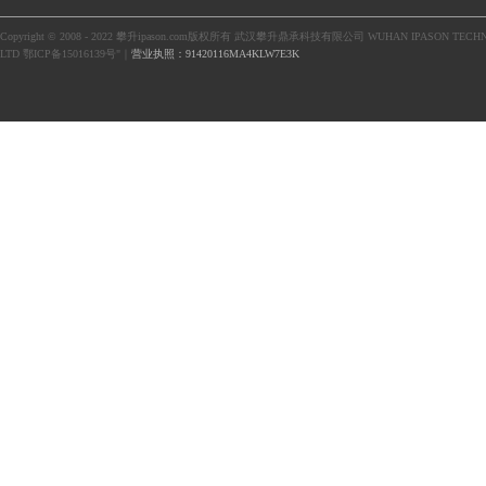
Copyright © 2008 - 2022 攀升ipason.com版权所有 武汉攀升鼎承科技有限公司 WUHAN IPASON TECHN
LTD 鄂ICP备15016139号"｜
营业执照：91420116MA4KLW7E3K