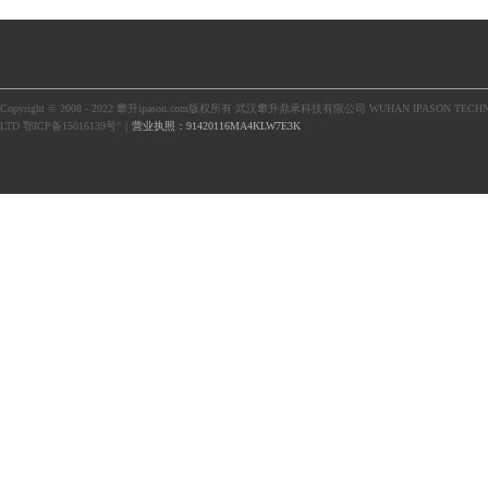
Copyright © 2008 - 2022 攀升ipason.com版权所有 武汉攀升鼎承科技有限公司 WUHAN IPASON TECHN
LTD 鄂ICP备15016139号"｜
营业执照：91420116MA4KLW7E3K