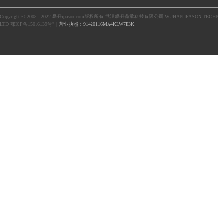
Copyright © 2008 - 2022 攀升ipason.com版权所有 武汉攀升鼎承科技有限公司 WUHAN IPASON TECHN
LTD 鄂ICP备15016139号"｜
营业执照：91420116MA4KLW7E3K