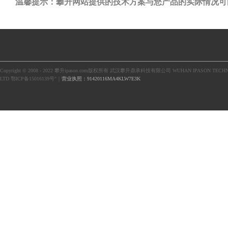
温馨提示：攀升网站提供的技术方案与您产品的实际情况可
Copyright © 2008 - 2022 攀升ipason.com版权所有 武汉攀升鼎承科技有限公司 WUHAN IPASON TECHN
LTD 鄂ICP备15016139号"｜
营业执照：91420116MA4KLW7E3K