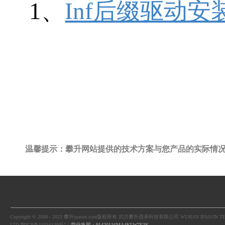
1、
Inf后缀驱动安
温馨提示：攀升网站提供的技术方案与您产品的实际情
Copyright © 2008 - 2022 攀升ipason.com版权所有 武汉攀升鼎承科技有限公司 WUHAN IPASON TE
LTD 鄂ICP备15016139号"｜
营业执照：91420116MA4KLW7E3K