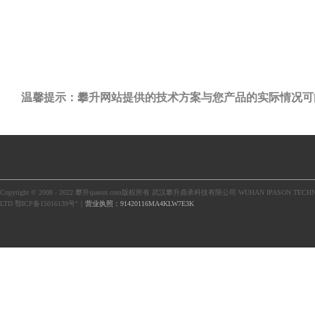
温馨提示：攀升网站提供的技术方案与您产品的实际情况可
Copyright © 2008 - 2022 攀升ipason.com版权所有 武汉攀升鼎承科技有限公司 WUHAN IPASON TECHN
LTD 鄂ICP备15016139号"｜
营业执照：91420116MA4KLW7E3K