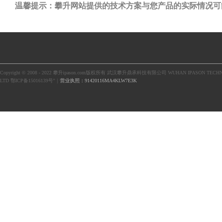
温馨提示：攀升网站提供的技术方案与您产品的实际情况可
Copyright © 2008 - 2022 攀升ipason.com版权所有 武汉攀升鼎承科技有限公司 WUHAN IPASON TECHN
LTD 鄂ICP备15016139号"｜
营业执照：91420116MA4KLW7E3K