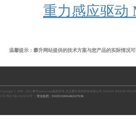
重力感应驱动 MXC
温馨提示：攀升网站提供的技术方案与您产品的实际情况可
Copyright © 2008 - 2022 攀升ipason.com版权所有 武汉攀升鼎承科技有限公司 WUHAN IPASON TECHN
LTD 鄂ICP备15016139号"｜
营业执照：91420116MA4KLW7E3K