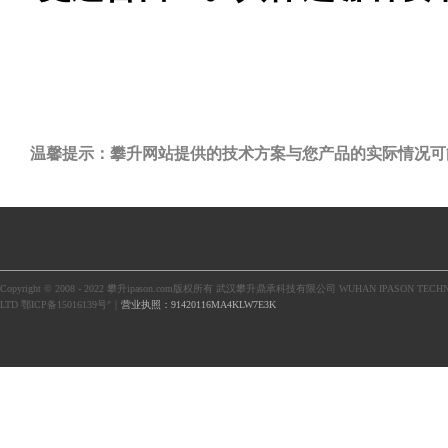
温馨提示：攀升网站提供的技术方案与您产品的实际情况可
Copyright © 2008 - 2022 攀升ipason.com版权所有 武汉攀升鼎承科技有限公司 WUHAN IPASON TECHN
LTD 鄂ICP备15016139号"｜
营业执照：91420116MA4KLW7E3K