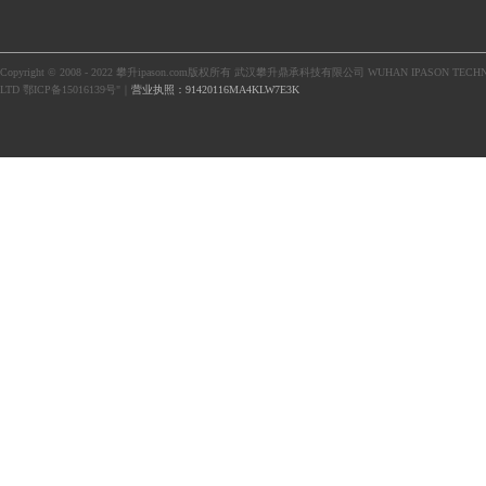
Copyright © 2008 - 2022 攀升ipason.com版权所有 武汉攀升鼎承科技有限公司 WUHAN IPASON TECHN
LTD 鄂ICP备15016139号"｜
营业执照：91420116MA4KLW7E3K