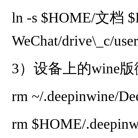
ln -s $HOME/文档 $H
WeChat/drive\_c/us
3）设备上的wine
rm ~/.deepinwine/De
rm $HOME/.deepinwin