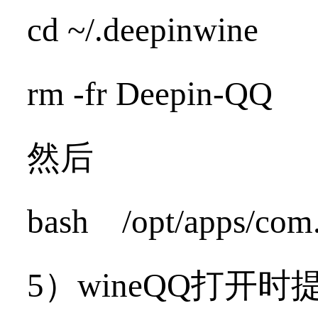
cd ~/.deepinwine
rm -fr Deepin-QQ
然后
bash /opt/apps/com.q
5）wineQQ打开时