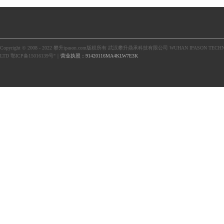
Copyright © 2008 - 2022 攀升ipason.com版权所有 武汉攀升鼎承科技有限公司 WUHAN IPASON TECHN
LTD 鄂ICP备15016139号"｜
营业执照：91420116MA4KLW7E3K