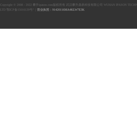
Copyright © 2008 - 2022 攀升ipason.com版权所有 武汉攀升鼎承科技有限公司 WUHAN IPASON TECHN
LTD 鄂ICP备15016139号"｜
营业执照：91420116MA4KLW7E3K