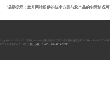
温馨提示：攀升网站提供的技术方案与您产品的实际情况可
Copyright © 2008 - 2022 攀升ipason.com版权所有 武汉攀升鼎承科技有限公司 WUHAN IPASON TECHN
LTD 鄂ICP备15016139号"｜
营业执照：91420116MA4KLW7E3K