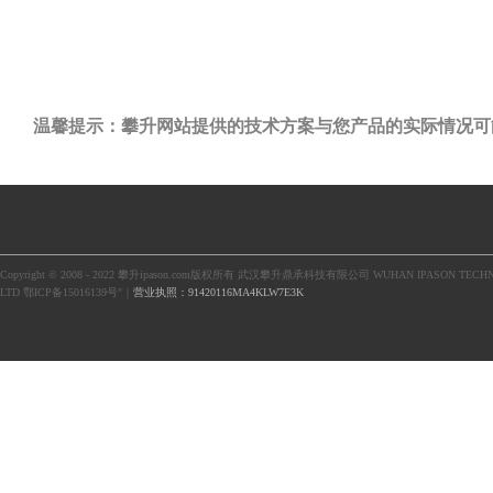
温馨提示：攀升网站提供的技术方案与您产品的实际情况可
Copyright © 2008 - 2022 攀升ipason.com版权所有 武汉攀升鼎承科技有限公司 WUHAN IPASON TECHN
LTD 鄂ICP备15016139号"｜
营业执照：91420116MA4KLW7E3K