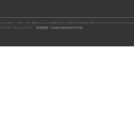
Copyright © 2008 - 2022 攀升ipason.com版权所有 武汉攀升鼎承科技有限公司 WUHAN IPASON TECHN
LTD 鄂ICP备15016139号"｜
营业执照：91420116MA4KLW7E3K