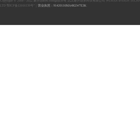
Copyright © 2008 - 2022 攀升ipason.com版权所有 武汉攀升鼎承科技有限公司 WUHAN IPASON TECHN
LTD 鄂ICP备15016139号"｜
营业执照：91420116MA4KLW7E3K